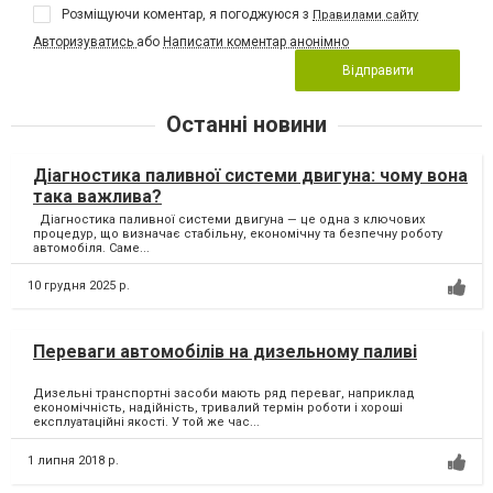
Розміщуючи коментар, я погоджуюся з
Правилами сайту
Авторизуватись
або
Написати коментар анонімно
Відправити
Останні новини
Діагностика паливної системи двигуна: чому вона
така важлива?
Діагностика паливної системи двигуна — це одна з ключових
процедур, що визначає стабільну, економічну та безпечну роботу
автомобіля. Саме...
10 грудня 2025 р.
Переваги автомобілів на дизельному паливі
Дизельні транспортні засоби мають ряд переваг, наприклад
економічність, надійність, тривалий термін роботи і хороші
експлуатаційні якості. У той же час...
1 липня 2018 р.