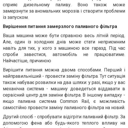
сприяє дизельному паливу. Воно також може
замерзнути за аномальних морозів і створити проблеми
із запуском.
Вирішення питання замерзлого паливного фільтра
Ваша машина може бути справною весь літній період.
Але, один із холодних днів може стати неприємним
навіть для тих, у кого з машиною все гаразд. Під час
спроби завестися, автомобіль не працюватиме.
Найчастіше, причиною
Вирішити питання можна двома способами. Перший і
найправильніший - провести заміну фільтра. Тут ситуація
також набуває розвилки на два шляхи: у разі, якщо у вас
механічна система - машину доведеться віддавати в
сервісний центр для заміни фільтра. В іншому випадку -
якщо паливна система Common Rail, є можливість
самостійно провести заміну паливного фільтра на новий.
Другий спосіб - спробувати відігріти паливний фільтр. За
допомогою фена або будь-якого теплого впливу на