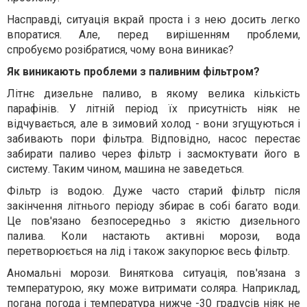
Насправді, ситуація вкрай проста і з нею досить легко
впоратися. Але, перед вирішенням проблеми,
спробуємо розібратися, чому вона виникає?
Як виникають проблеми з паливним фільтром?
Літнє дизельне паливо, в якому велика кількість
парафінів. У літній період їх присутність ніяк не
відчувається, але в зимовий холод - вони згущуються і
забивають пори фільтра. Відповідно, насос перестає
забирати паливо через фільтр і засмоктувати його в
систему. Таким чином, машина не заведеться.
Фільтр із водою. Дуже часто старий фільтр після
закінчення літнього періоду збирає в собі багато води.
Це пов'язано безпосередньо з якістю дизельного
палива. Коли настають активні морози, вода
перетворюється на лід і також закупорює весь фільтр.
Аномальні морози. Виняткова ситуація, пов'язана з
температурою, яку може витримати соляра. Наприклад,
погана погода і температура нижче -30 градусів ніяк не