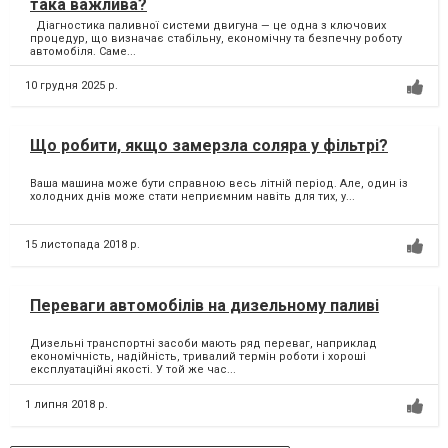
така важлива?
Діагностика паливної системи двигуна — це одна з ключових
процедур, що визначає стабільну, економічну та безпечну роботу
автомобіля. Саме...
10 грудня 2025 р.
Що робити, якщо замерзла соляра у фільтрі?
Ваша машина може бути справною весь літній період. Але, один із
холодних днів може стати неприємним навіть для тих, у...
15 листопада 2018 р.
Переваги автомобілів на дизельному паливі
Дизельні транспортні засоби мають ряд переваг, наприклад
економічність, надійність, тривалий термін роботи і хороші
експлуатаційні якості. У той же час...
1 липня 2018 р.