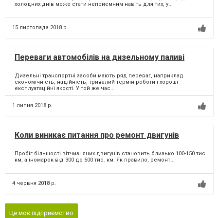
холодних днів може стати неприємним навіть для тих, у...
15 листопада 2018 р.
Переваги автомобілів на дизельному паливі
Дизельні транспортні засоби мають ряд переваг, наприклад
економічність, надійність, тривалий термін роботи і хороші
експлуатаційні якості. У той же час...
1 липня 2018 р.
Коли виникає питання про ремонт двигунів
Пробіг більшості вітчизняних двигунів становить близько 100-150 тис.
км, а іномарок від 300 до 500 тис. км. Як правило, ремонт...
4 червня 2018 р.
Це моє підприємство