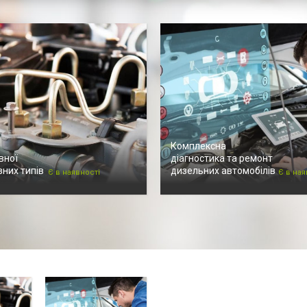
Комплексна
вної
діагностика та ремонт
зних типів
дизельних автомобілів
Є в наявності
Є в ная