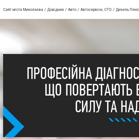
Сайт міста Миколаєва
Довідник
Авто
Автосервіси, СТО
Дизель Плю